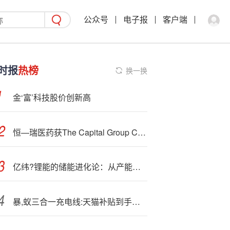
公众号
电子报
客户端
时报
热榜
换一换
金‘富’科技股价创新高
恒—瑞医药获The Capital Group Companies, Inc.增持172.82万股 每股均价约87.29港元
亿纬?锂能的储能进化论：从产能竞赛到规则重构的“场景突围”
暴,蚁三合一充电线:天猫补贴到手仅3.01元