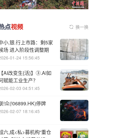
热点
视频
换一换
中小,银.行上市路：剩5家
候场 进入阶段性调整期
2026-01-24 15:56:45
【AI改变生{活}】③.AI如
何赋能工业生产？
2026-02-03 04:51:45
联!众(!06899.HK)停牌
2026-02-07 18:16:45
超六,成<私>募机构“重仓