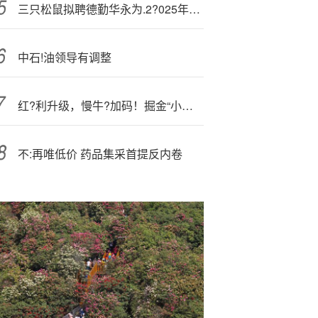
三只松鼠拟聘德勤华永为.2?025年度审计机构
中石!油领导有调整
红?利升级，慢牛?加码！掘金“小市值+低估值+高股息”，标普红利ETF(562060)攻守兼备！
不:再唯低价 药品集采首提反内卷